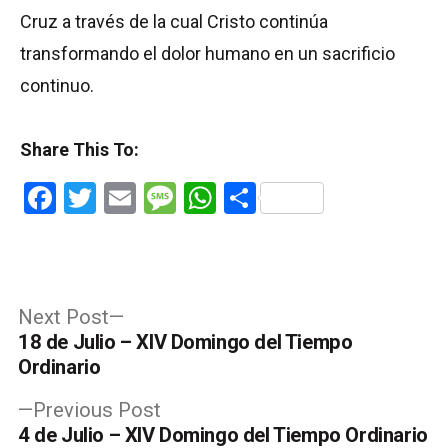
Cruz a través de la cual Cristo continúa
transformando el dolor humano en un sacrificio
continuo.
Share This To:
Facebook
Twitter
Email
Message
WhatsApp
Share
Post
Next
Next Post
post:
18 de Julio – XIV Domingo del Tiempo
navigation
Ordinario
Previous
Previous Post
post:
4 de Julio – XIV Domingo del Tiempo Ordinario