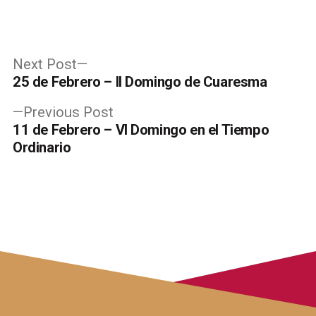
Post
Next
Next Post
post:
25 de Febrero – II Domingo de Cuaresma
navigation
Previous
Previous Post
post:
11 de Febrero – VI Domingo en el Tiempo
Ordinario