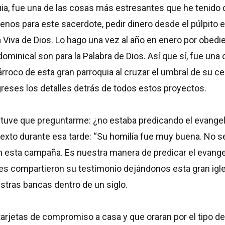
a, fue una de las cosas más estresantes que he tenido q
menos para este sacerdote, pedir dinero desde el púlpito 
a Viva de Dios. Lo hago una vez al año en enero por obedie
ominical son para la Palabra de Dios. Así que sí, fue una
rroco de esta gran parroquia al cruzar el umbral de su c
igreses los detalles detrás de todos estos proyectos.
 tuve que preguntarme: ¿no estaba predicando el evange
to durante esa tarde: “Su homilía fue muy buena. No se 
n esta campaña. Es nuestra manera de predicar el evange
es compartieron su testimonio dejándonos esta gran igle
estras bancas dentro de un siglo.
 tarjetas de compromiso a casa y que oraran por el tipo de