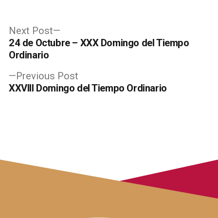
Post
Next
Next Post
post:
24 de Octubre – XXX Domingo del Tiempo
navigation
Ordinario
Previous
Previous Post
post:
XXVIII Domingo del Tiempo Ordinario