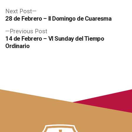
Post
Next
Next Post
post:
28 de Febrero – II Domingo de Cuaresma
navigation
Previous
Previous Post
post:
14 de Febrero – VI Sunday del Tiempo
Ordinario