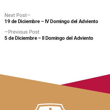
Post
Next
Next Post
post:
19 de Diciembre – IV Domingo del Adviento
navigation
Previous
Previous Post
post:
5 de Diciembre – II Domingo del Adviento