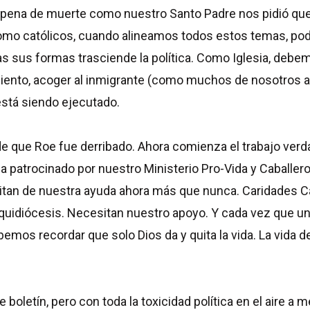
e la pena de muerte como nuestro Santo Padre nos pidió 
como católicos, cuando alineamos todos estos temas, p
odas sus formas trasciende la política. Como Iglesia, deb
ento, acoger al inmigrante (como muchos de nosotros al
está siendo ejecutado.
e que Roe fue derribado. Ahora comienza el trabajo ver
a patrocinado por nuestro Ministerio Pro-Vida y Caballe
itan de nuestra ayuda ahora más que nunca. Caridades Ca
rquidiócesis. Necesitan nuestro apoyo. Y cada vez que u
emos recordar que solo Dios da y quita la vida. La vida
e boletín, pero con toda la toxicidad política en el aire 