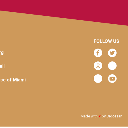
FOLLOW US
rg
ll
se of Miami
Made with
♥
by
Diocesan