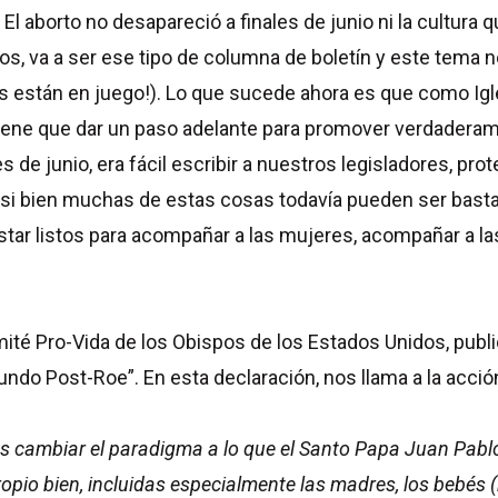
El aborto no desapareció a finales de junio ni la cultura 
os, va a ser ese tipo de columna de boletín y este tema
 están en juego!). Lo que sucede ahora es que como Igle
 tiene que dar un paso adelante para promover verdaderame
de junio, era fácil escribir a nuestros legisladores, protes
 si bien muchas de estas cosas todavía pueden ser bast
tar listos para acompañar a las mujeres, acompañar a las
omité Pro-Vida de los Obispos de los Estados Unidos, publ
ndo Post-Roe”. En esta declaración, nos llama a la acció
cambiar el paradigma a lo que el Santo Papa Juan Pablo I
pio bien, incluidas especialmente las madres, los bebés (n