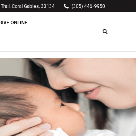
Trail, Coral Gables, 33134
(305) 446-9950
GIVE ONLINE
MPO ORDINARIO