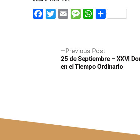
Facebook
Twitter
Email
Message
WhatsApp
Share
Post
Previous
Previous Post
post:
25 de Septiembre – XXVI D
navigation
en el Tiempo Ordinario