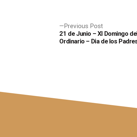
Post
Previous
Previous Post
post:
21 de Junio – XI Domingo de
navigation
Ordinario – Dia de los Padre