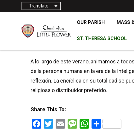
Translate
OUR PARISH
MASS 
ST. THERESA SCHOOL
28 DE JUNI
A lo largo de este verano, animamos a todos 
de la persona humana en la era de la Intelig
reflexión. La encíclica en su totalidad se p
religiosa o distribuidor preferido.
Share This To:
Facebook
Twitter
Email
Message
WhatsApp
Share