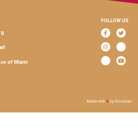
FOLLOW US
rg
ll
se of Miami
Made with
♥
by
Diocesan