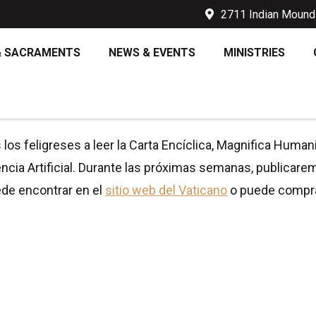
2711 Indian Mound 
& SACRAMENTS
NEWS & EVENTS
MINISTRIES
O – 26 DE JULIO: MAGNIFIC
los feligreses a leer la Carta Encíclica, Magnifica Humani
encia Artificial. Durante las próximas semanas, publicare
uede encontrar en el
sitio web del Vaticano
o puede comprar 