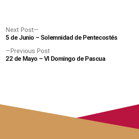
Post
Next
Next Post
post:
5 de Junio – Solemnidad de Pentecostés
navigation
Previous
Previous Post
post:
22 de Mayo – VI Domingo de Pascua