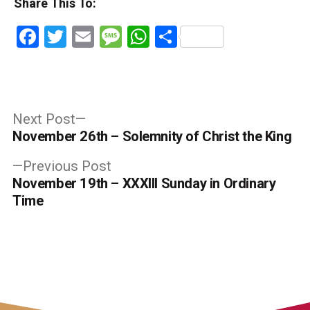
Share This To:
Facebook
Twitter
Email
Message
WhatsApp
Share
Post
Next
Next Post
post:
November 26th – Solemnity of Christ the King
navigation
Previous
Previous Post
post:
November 19th – XXXIII Sunday in Ordinary
Time